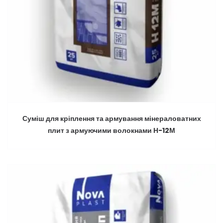
Суміш для кріплення та армування мінераловатних
плит з армуючими волокнами Н-12М