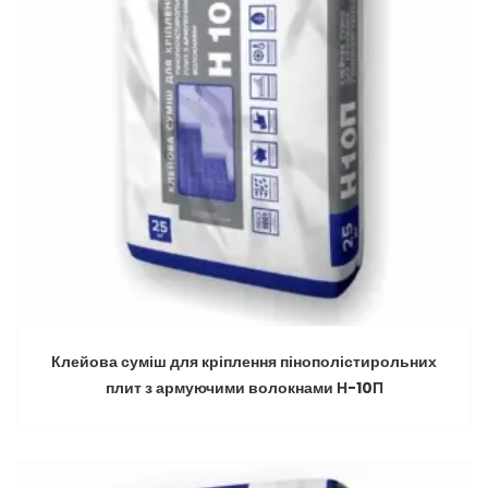
Клейова суміш для кріплення пінополістирольних
плит з армуючими волокнами Н-10П